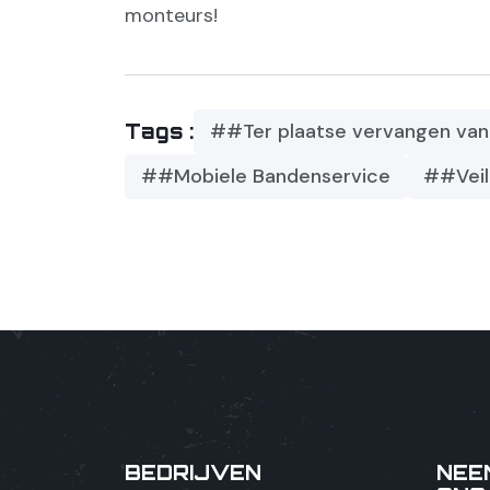
monteurs!
##Ter plaatse vervangen va
Tags :
##Mobiele Bandenservice
##Veili
BEDRIJVEN
NEE