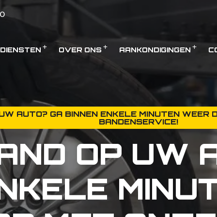
0
DIENSTEN
OVER ONS
AANKONDIGINGEN
C
UW AUTO? GA BINNEN ENKELE MINUTEN WEER 
BANDENSERVICE!
AND OP UW 
ENKELE MINU