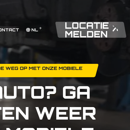
LOCATIE
ONTACT
NL
MELDEN
DE WEG OP MET ONZE MOBIELE
AUTO? GA
TEN WEER