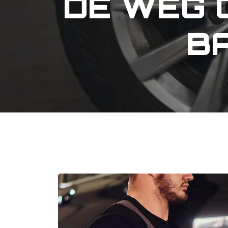
DE WEG 
B