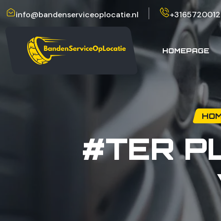
info@bandenserviceoplocatie.nl
+3165720012
HOMEPAGE
HOM
#TER P