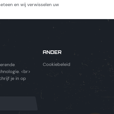
eteen en wij verwisselen uw
ANDER
Cookiebeleid
uerende
hnologie. <br>
hrijf je in op