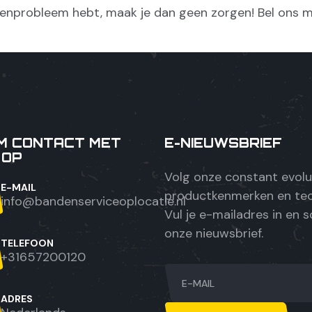
enprobleem hebt, maak je dan geen zorgen! Bel ons m
M CONTACT MET
E-NIEUWSBRIEF
 OP
Volg onze constant evol
E-MAIL
productkenmerken en tec
info@bandenserviceoplocatie.nl
Vul je e-mailadres in en sc
onze nieuwsbrief.
TELEFOON
+31657200120
ADRES