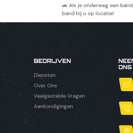
🚗 Als je onderweg een band
band bij u op locatie!
BEDRIJVEN
NEE
ONS
Diensten
Over Ons
Veelgestelde Vragen
Aankondigingen