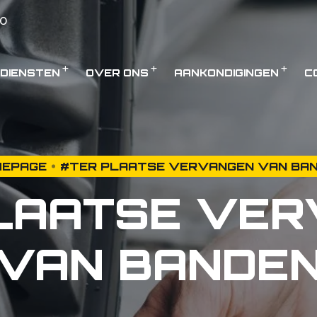
0
DIENSTEN
OVER ONS
AANKONDIGINGEN
C
EPAGE
#TER PLAATSE VERVANGEN VAN BA
LAATSE VE
VAN BANDE