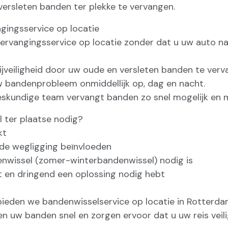
versleten banden ter plekke te vervangen.
gingsservice op locatie
 vervangingsservice op locatie zonder dat u uw auto n
 rijveiligheid door uw oude en versleten banden te verv
w bandenprobleem onmiddellijk op, dag en nacht.
eskundige team vervangt banden zo snel mogelijk en m
 ter plaatse nodig?
kt
 de wegligging beïnvloeden
nwissel (zomer-winterbandenwissel) nodig is
t en dringend een oplossing nodig hebt
 bieden we bandenwisselservice op locatie in Rotter
en uw banden snel en zorgen ervoor dat u uw reis veil